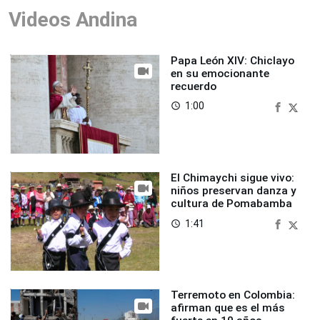
Videos Andina
Papa León XIV: Chiclayo
en su emocionante
recuerdo
1:00
access_time
El Chimaychi sigue vivo:
niños preservan danza y
cultura de Pomabamba
1:41
access_time
Terremoto en Colombia:
afirman que es el más