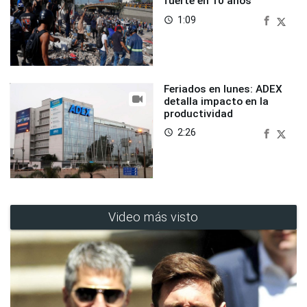
fuerte en 10 años
1:09
access_time
Feriados en lunes: ADEX
detalla impacto en la
productividad
2:26
access_time
Video más visto