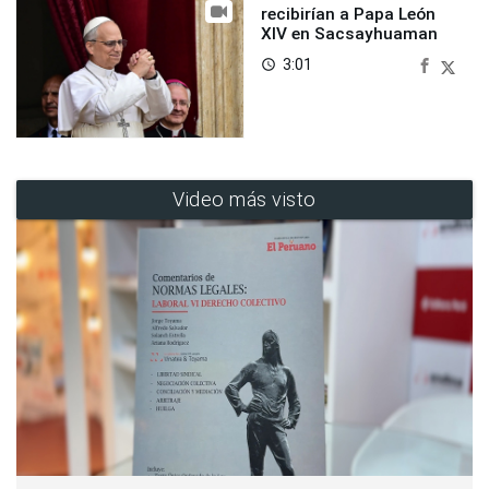
recibirían a Papa León
XIV en Sacsayhuaman
3:01
access_time
Video más visto