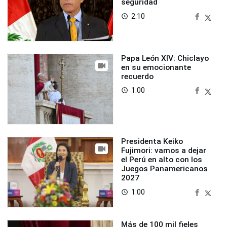
seguridad
2:10
access_time
Papa León XIV: Chiclayo
en su emocionante
recuerdo
1:00
access_time
Presidenta Keiko
Fujimori: vamos a dejar
el Perú en alto con los
Juegos Panamericanos
2027
1:00
access_time
Más de 100 mil fieles