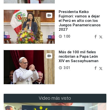
Presidenta Keiko
Fujimori: vamos a dejar
el Perú en alto con los
Juegos Panamericanos
2027
1:00
access_time
Más de 100 mil fieles
recibirían a Papa León
XIV en Sacsayhuaman
3:01
access_time
Video más visto