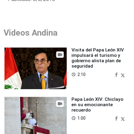
Videos Andina
Visita del Papa León XIV
impulsará el turismo y
gobierno alista plan de
seguridad
2:10
access_time
Papa León XIV: Chiclayo
en su emocionante
recuerdo
1:00
access_time