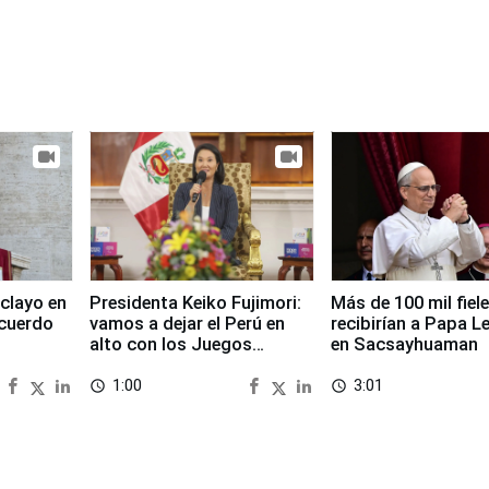
clayo en
Presidenta Keiko Fujimori:
Más de 100 mil fiel
cuerdo
vamos a dejar el Perú en
recibirían a Papa L
alto con los Juegos
en Sacsayhuaman
Panamericanos 2027
1:00
3:01
access_time
access_time