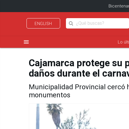
Bicentenar
ENGLISH
menu
Lo úl
Cajamarca protege su p
daños durante el carna
Municipalidad Provincial cercó h
monumentos