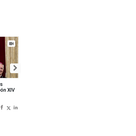
es
eón XIV