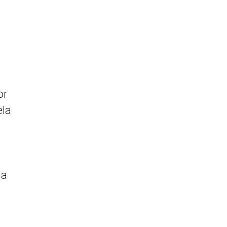
or
ela
la