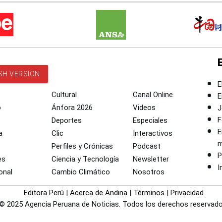
SH VERSION
E
Cultural
Canal Online
E
o
Ánfora 2026
Videos
J
F
Deportes
Especiales
E
a
Clic
Interactivos
m
Perfiles y Crónicas
Podcast
P
es
Ciencia y Tecnología
Newsletter
I
onal
Cambio Climático
Nosotros
Editora Perú
|
Acerca de Andina
|
Términos
|
Privacidad
© 2025 Agencia Peruana de Noticias. Todos los derechos reservado