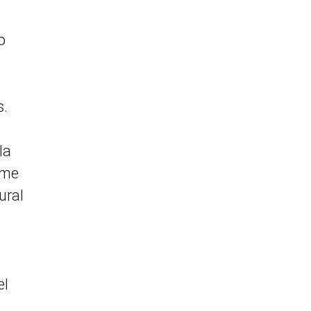
o
s.
la
ime
ural
el