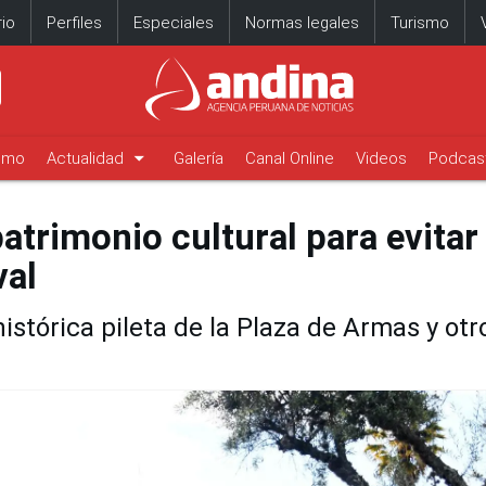
io
Perfiles
Especiales
Normas legales
Turismo
arrow_drop_down
timo
Actualidad
Galería
Canal Online
Videos
Podcas
atrimonio cultural para evitar
val
istórica pileta de la Plaza de Armas y otr