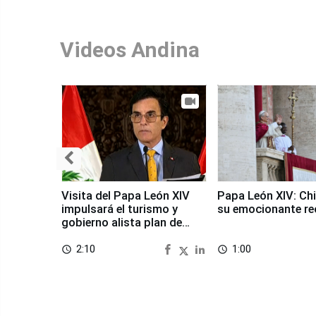
Videos Andina
Visita del Papa León XIV
Papa León XIV: Chi
impulsará el turismo y
su emocionante re
gobierno alista plan de
seguridad
2:10
1:00
access_time
access_time