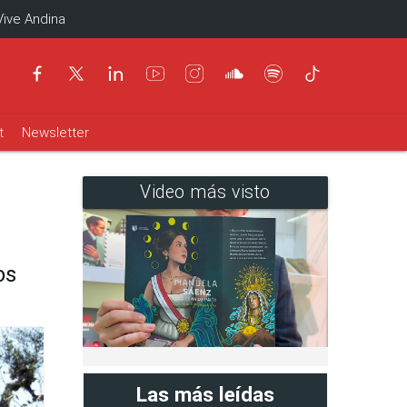
Vive Andina
t
Newsletter
Video más visto
os
Las más leídas