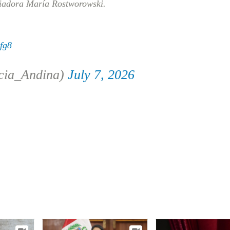
riadora María Rostworowski.
fg8
cia_Andina)
July 7, 2026