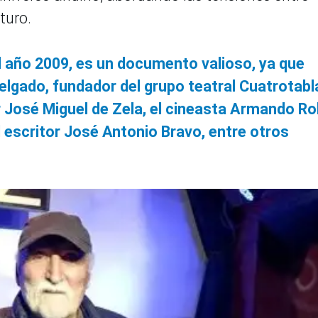
turo.
 año 2009, es un documento valioso, ya que
elgado, fundador del grupo teatral Cuatrotabl
r José Miguel de Zela, el cineasta Armando Ro
el escritor José Antonio Bravo, entre otros