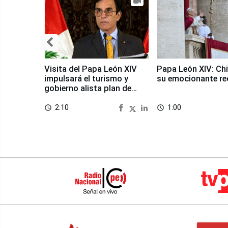
Visita del Papa León XIV
Papa León XIV: Chi
impulsará el turismo y
su emocionante re
gobierno alista plan de
seguridad
2:10
1:00
access_time
access_time