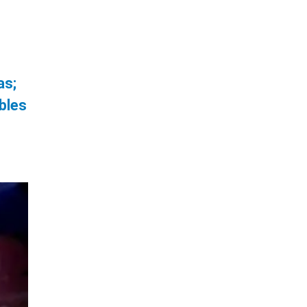
as;
bles