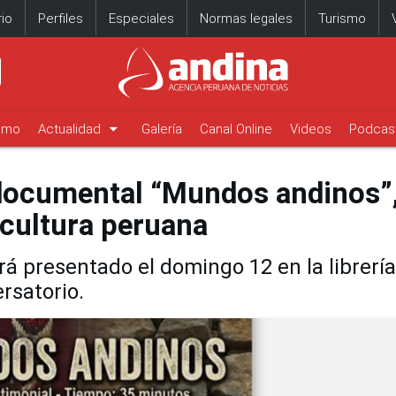
io
Perfiles
Especiales
Normas legales
Turismo
arrow_drop_down
timo
Actualidad
Galería
Canal Online
Videos
Podcas
documental “Mundos andinos”
 cultura peruana
rá presentado el domingo 12 en la librería
rsatorio.