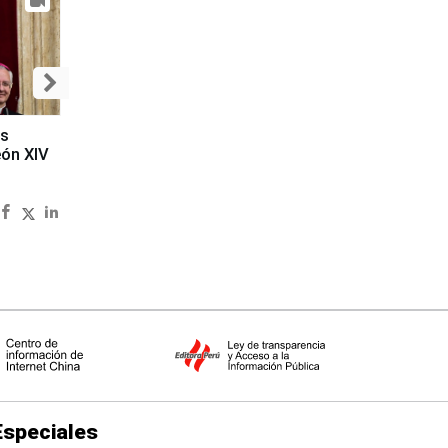
es
eón XIV
Especiales