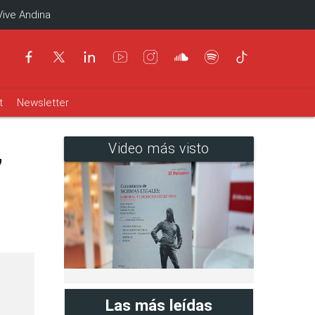
Vive Andina
t
Newsletter
,
Video más visto
Las más leídas