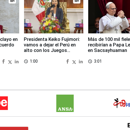
clayo en
Presidenta Keiko Fujimori:
Más de 100 mil fiel
cuerdo
vamos a dejar el Perú en
recibirían a Papa L
alto con los Juegos
en Sacsayhuaman
Panamericanos 2027
1:00
3:01
access_time
access_time