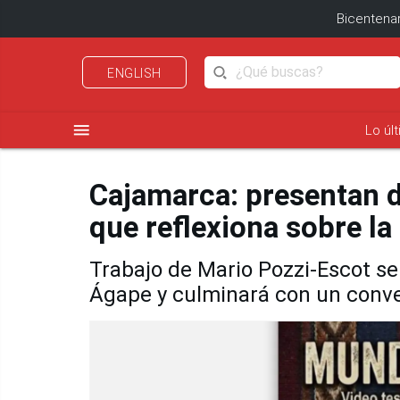
Bicentenar
ENGLISH
menu
Lo úl
Cajamarca: presentan 
que reflexiona sobre la
Trabajo de Mario Pozzi-Escot se
Ágape y culminará con un conve