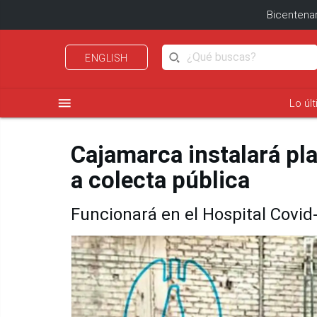
Bicentenar
ENGLISH
menu
Lo úl
Cajamarca instalará pla
a colecta pública
Funcionará en el Hospital Covid