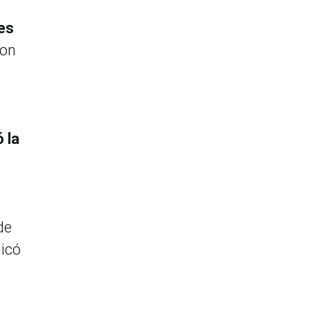
es
con
 la
de
dicó