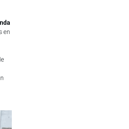
anda
s en
de
en