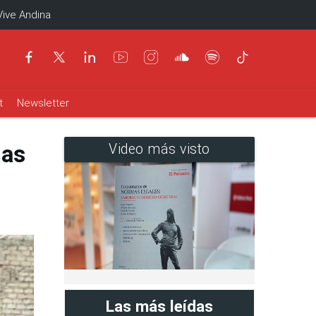
Vive Andina
t
Newsletter
ias
Video más visto
Las más leídas