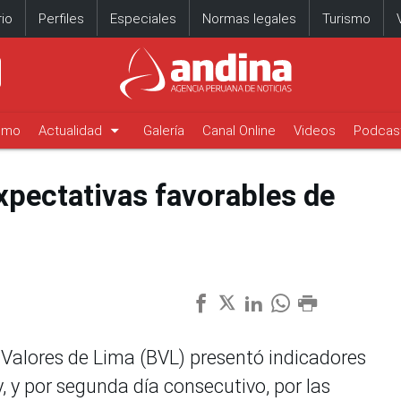
io
Perfiles
Especiales
Normas legales
Turismo
arrow_drop_down
timo
Actualidad
Galería
Canal Online
Videos
Podcas
expectativas favorables de
Valores de Lima (BVL) presentó indicadores
oy, y por segunda día consecutivo, por las