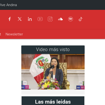
Vive Andina
t
Newsletter
Video más visto
Las más leídas