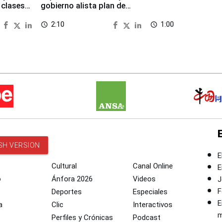
 clases
gobierno alista plan de
seguridad
2:10
1:00
access_time
access_time
SH VERSION
E
Cultural
Canal Online
E
o
Ánfora 2026
Videos
J
F
Deportes
Especiales
E
a
Clic
Interactivos
m
Perfiles y Crónicas
Podcast