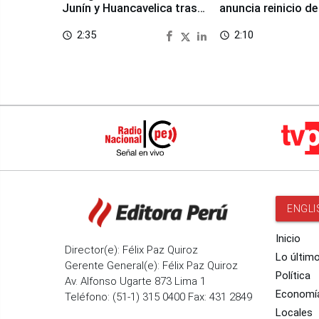
Junín y Huancavelica tras
anuncia reinicio de
sismo
en Chongos Bajo
2:35
2:10
access_time
access_time
ENGLI
Inicio
Director(e): Félix Paz Quiroz
Lo últim
Gerente General(e): Félix Paz Quiroz
Política
Av. Alfonso Ugarte 873 Lima 1
Economí
Teléfono: (51-1) 315 0400 Fax: 431 2849
Locales