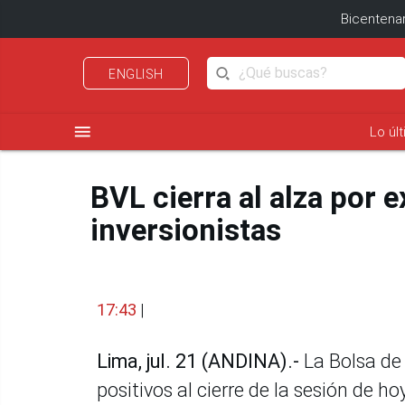
Bicentenar
ENGLISH
menu
Lo úl
BVL cierra al alza por 
inversionistas
17:43
|
Lima, jul. 21 (ANDINA).-
La Bolsa de 
positivos al cierre de la sesión de h