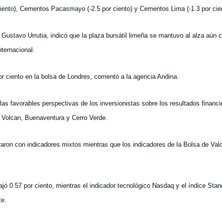
ento), Cementos Pacasmayo (-2.5 por ciento) y Cementos Lima (-1.3 por cien
ustavo Urrutia, indicó que la plaza bursátil limeña se mantuvo al alza aún 
ternacional.
por ciento en la bolsa de Londres, comentó a la agencia Andina.
las favorables perspectivas de los inversionistas sobre los resultados financi
 Volcan, Buenaventura y Cerro Verde.
aron con indicadores mixtos mientras que los indicadores de la Bolsa de Val
jó 0.57 por ciento, mientras el indicador tecnológico Nasdaq y el índice Sta
te.