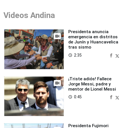
Videos Andina
Presidenta anuncia
emergencia en distritos
de Junín y Huancavelica
tras sismo
2:35
access_time
¡Triste adiós! Fallece
Jorge Messi, padre y
mentor de Lionel Messi
0:45
access_time
Presidenta Fujimori