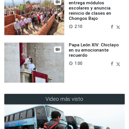
entrega módulos
escolares y anuncia
reinicio de clases en
Chongos Bajo
2:10
access_time
Papa León XIV: Chiclayo
en su emocionante
recuerdo
1:00
access_time
Video más visto