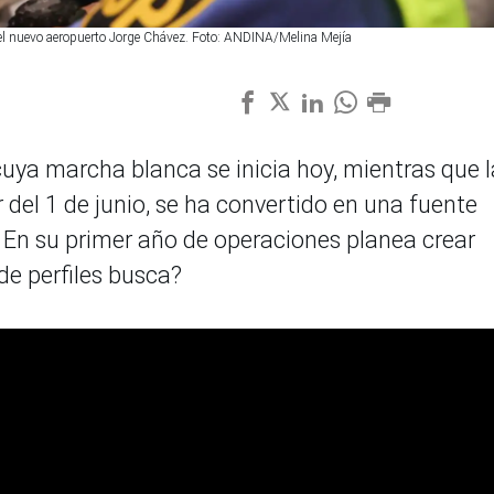
en el nuevo aeropuerto Jorge Chávez. Foto: ANDINA/Melina Mejía
uya marcha blanca se inicia hoy, mientras que l
 del 1 de junio, se ha convertido en una fuente
 En su primer año de operaciones planea crear
de perfiles busca?