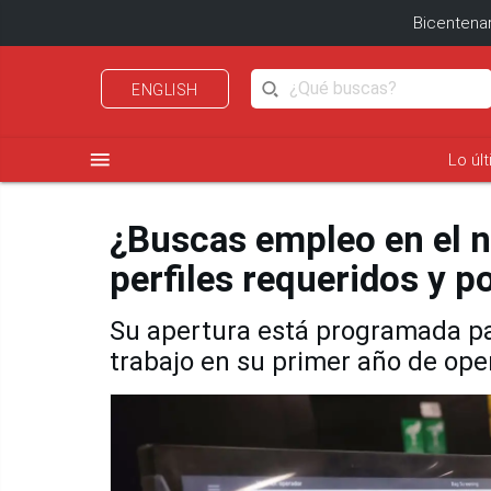
Bicentenar
ENGLISH
menu
Lo úl
¿Buscas empleo en el 
perfiles requeridos y p
Su apertura está programada par
trabajo en su primer año de ope