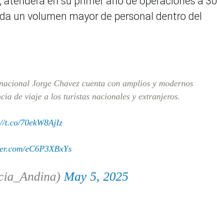
, atenderá en su primer año de operaciones a 3
nda un volumen mayor de personal dentro del
nacional Jorge Chavez cuenta con amplios y modernos
a de viaje a los turistas nacionales y extranjeros.
://t.co/70ekW8AjIz
tter.com/eC6P3XBxYs
cia_Andina)
May 5, 2025