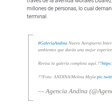
través de la avenida Morales Duárez
millones de personas, lo cual dema
terminal.
#GaleríaAndina
Nuevo Aeropuerto Inter
ambientes que darán una mejor experienci
Revisa la galería completa aquí.??
https
??Foto: ANDINA/Melina Mejía
pic.twi
— Agencia Andina (@Agen