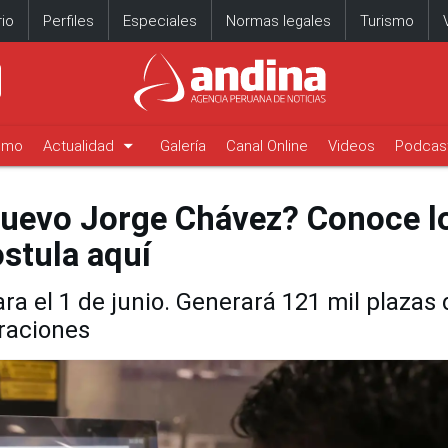
io
Perfiles
Especiales
Normas legales
Turismo
arrow_drop_down
timo
Actualidad
Galería
Canal Online
Videos
Podcas
nuevo Jorge Chávez? Conoce l
ostula aquí
a el 1 de junio. Generará 121 mil plazas 
raciones