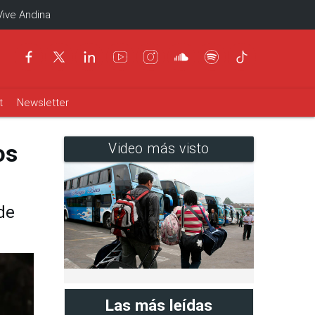
Vive Andina
t
Newsletter
os
Video más visto
de
Las más leídas