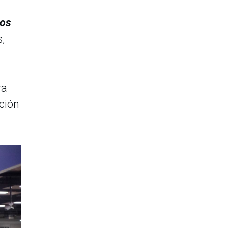
tos
s,
ra
ción