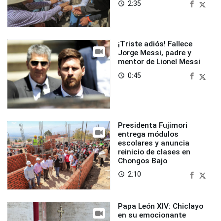
2:35
access_time
¡Triste adiós! Fallece
Jorge Messi, padre y
mentor de Lionel Messi
0:45
access_time
Presidenta Fujimori
entrega módulos
escolares y anuncia
reinicio de clases en
Chongos Bajo
2:10
access_time
Papa León XIV: Chiclayo
en su emocionante