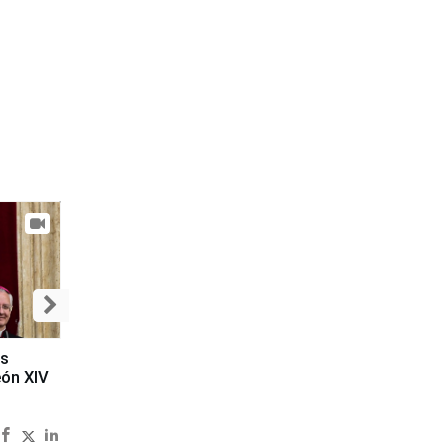
es
eón XIV