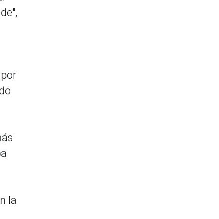
de",
 por
ido
más
pa
n la