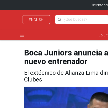
Bicentenar
ENGLISH
menu
Lo úl
Boca Juniors anuncia 
nuevo entrenador
El extécnico de Alianza Lima dir
Clubes