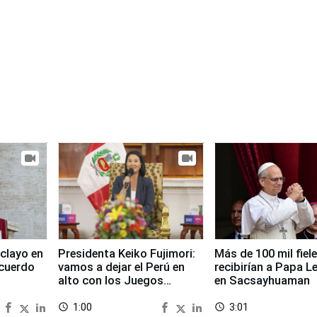
clayo en
Presidenta Keiko Fujimori:
Más de 100 mil fiel
cuerdo
vamos a dejar el Perú en
recibirían a Papa L
alto con los Juegos
en Sacsayhuaman
Panamericanos 2027
1:00
3:01
access_time
access_time