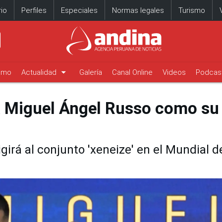
io
Perfiles
Especiales
Normas legales
Turismo
arrow_drop_down
timo
Actualidad
Galería
Canal Online
Videos
Podcas
a Miguel Ángel Russo como su
igirá al conjunto 'xeneize' en el Mundial d