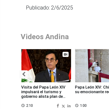
Publicado: 2/6/2025
Videos Andina
Visita del Papa León XIV
Papa León XIV: Chi
impulsará el turismo y
su emocionante re
gobierno alista plan de
seguridad
2:10
1:00
access_time
access_time