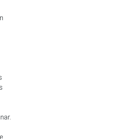
on
s
s
.
nar.
de