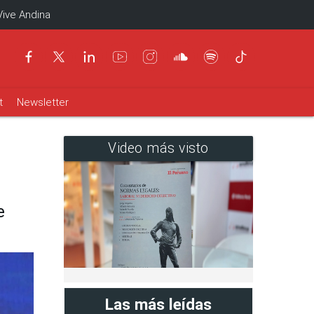
Vive Andina
t
Newsletter
Video más visto
e
Las más leídas