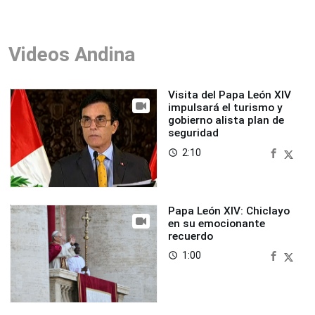
Videos Andina
Visita del Papa León XIV
impulsará el turismo y
gobierno alista plan de
seguridad
2:10
access_time
Papa León XIV: Chiclayo
en su emocionante
recuerdo
1:00
access_time