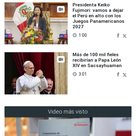
Presidenta Keiko
Fujimori: vamos a dejar
el Perú en alto con los
Juegos Panamericanos
2027
1:00
access_time
Más de 100 mil fieles
recibirían a Papa León
XIV en Sacsayhuaman
3:01
access_time
Video más visto