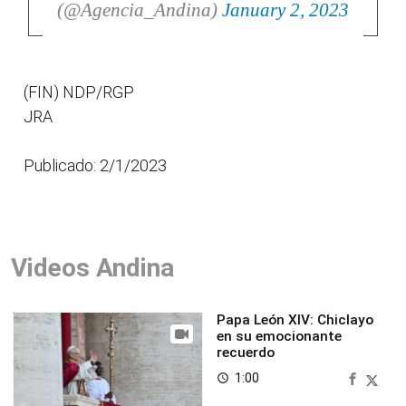
(@Agencia_Andina)
January 2, 2023
(FIN) NDP/RGP
JRA
Publicado: 2/1/2023
Videos Andina
Papa León XIV: Chiclayo
en su emocionante
recuerdo
1:00
access_time