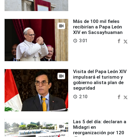
Más de 100 mil fieles
recibirían a Papa León
XIV en Sacsayhuaman
3:01
access_time
Visita del Papa León XIV
impulsará el turismo y
gobierno alista plan de
seguridad
2:10
access_time
Las 5 del día: declaran a
Midagri en
reorganización por 120