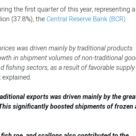
ing the first quarter of this year, representing a
lion (37.8%), the
Central Reserve Bank (BCR)
ices was driven mainly by traditional products
rowth in shipment volumes of non-traditional go
nd fishing sectors, as a result of favorable supply
t explained.
aditional exports was driven mainly by the grea
 This significantly boosted shipments of frozen
, fish roe, and scallops also contributed to the