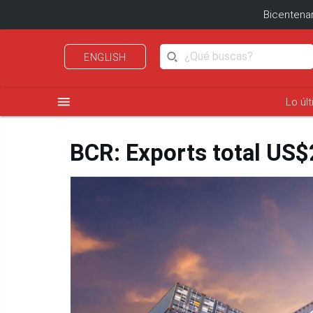
Bicentenar
ENGLISH
menu
Lo úl
BCR: Exports total US$