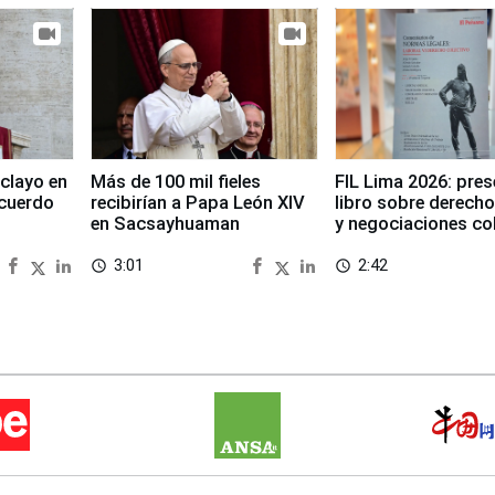
clayo en
Más de 100 mil fieles
FIL Lima 2026: pre
cuerdo
recibirían a Papa León XIV
libro sobre derecho
en Sacsayhuaman
y negociaciones co
3:01
2:42
access_time
access_time