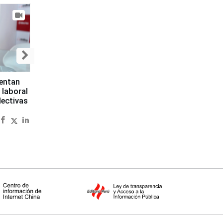
sentan
 laboral
lectivas