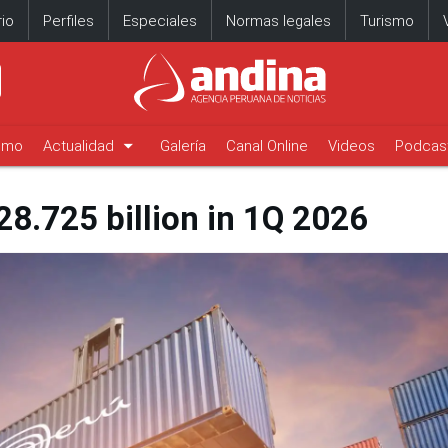
io
Perfiles
Especiales
Normas legales
Turismo
arrow_drop_down
timo
Actualidad
Galería
Canal Online
Videos
Podcas
28.725 billion in 1Q 2026