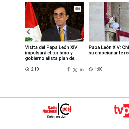
Visita del Papa León XIV
Papa León XIV: Chi
impulsará el turismo y
su emocionante re
gobierno alista plan de
seguridad
2:10
1:00
access_time
access_time