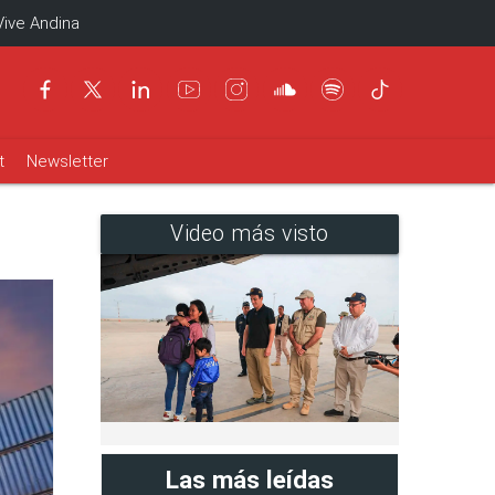
Vive Andina
t
Newsletter
Video más visto
Las más leídas