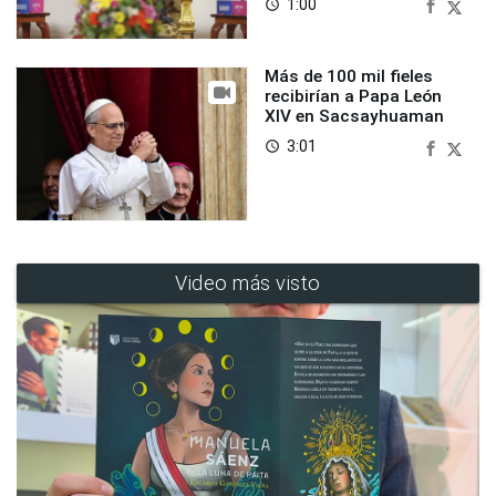
1:00
access_time
Más de 100 mil fieles
recibirían a Papa León
XIV en Sacsayhuaman
3:01
access_time
Video más visto