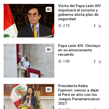
Visita del Papa León XIV
impulsará el turismo y
gobierno alista plan de
seguridad
2:10
access_time
Papa León XIV: Chiclayo
en su emocionante
recuerdo
1:00
access_time
Presidenta Keiko
Fujimori: vamos a dejar
el Perú en alto con los
Juegos Panamericanos
2027