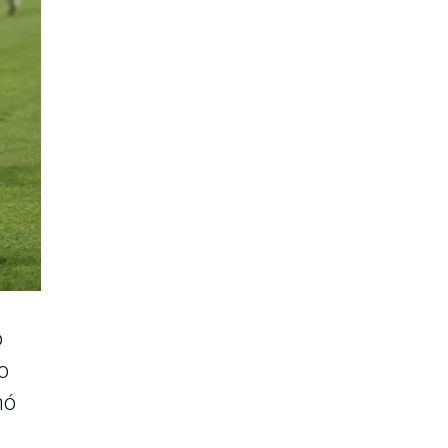
o
o
hó