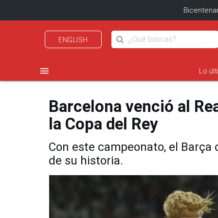
Bicentenar
ENGLISH
menu
Lo úl
Barcelona venció al Re
la Copa del Rey
Con este campeonato, el Barça 
de su historia.