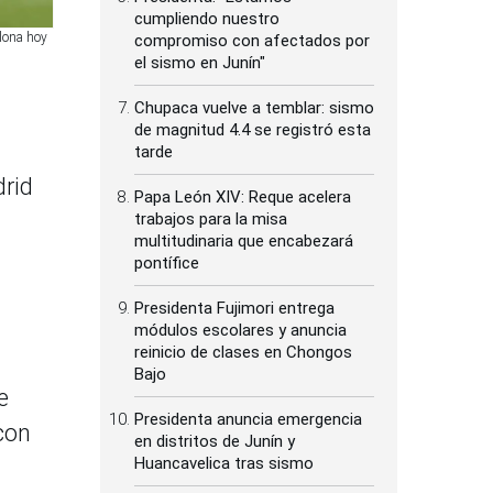
cumpliendo nuestro
elona hoy
compromiso con afectados por
el sismo en Junín"
Chupaca vuelve a temblar: sismo
de magnitud 4.4 se registró esta
tarde
drid
Papa León XIV: Reque acelera
trabajos para la misa
multitudinaria que encabezará
pontífice
Presidenta Fujimori entrega
módulos escolares y anuncia
reinicio de clases en Chongos
Bajo
e
Presidenta anuncia emergencia
con
en distritos de Junín y
Huancavelica tras sismo