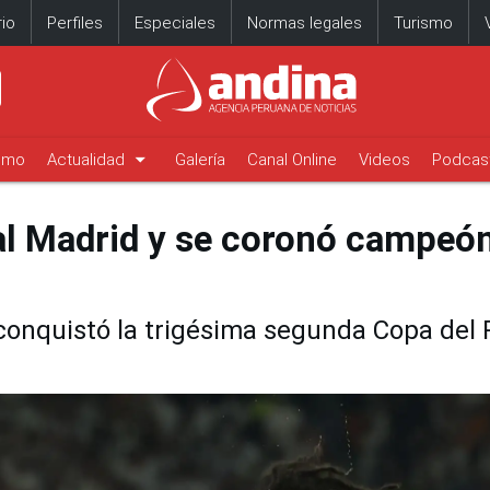
io
Perfiles
Especiales
Normas legales
Turismo
arrow_drop_down
timo
Actualidad
Galería
Canal Online
Videos
Podcas
al Madrid y se coronó campeó
conquistó la trigésima segunda Copa del 