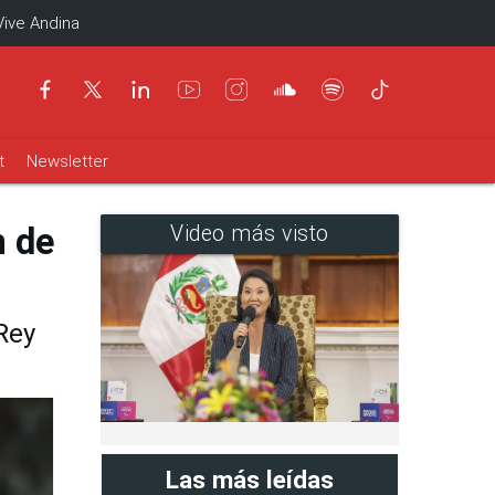
Vive Andina
t
Newsletter
n de
Video más visto
Rey
Las más leídas