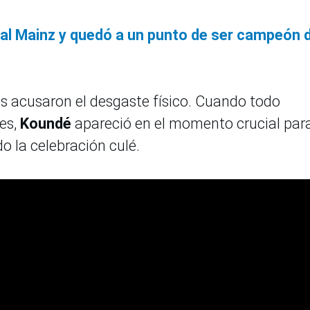
al Mainz y quedó a un punto de ser campeón d
s acusaron el desgaste físico. Cuando todo
es,
Koundé
apareció en el momento crucial par
do la celebración culé.