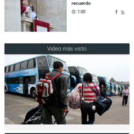
recuerdo
1:00
access_time
Video más visto