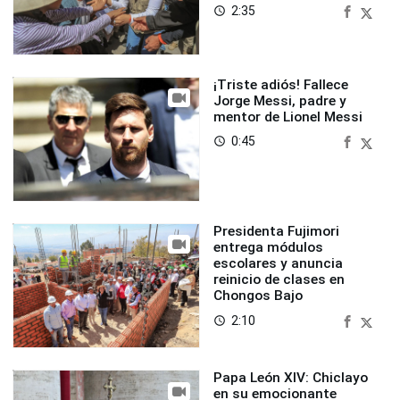
2:35
access_time
¡Triste adiós! Fallece
Jorge Messi, padre y
mentor de Lionel Messi
0:45
access_time
Presidenta Fujimori
entrega módulos
escolares y anuncia
reinicio de clases en
Chongos Bajo
2:10
access_time
Papa León XIV: Chiclayo
en su emocionante