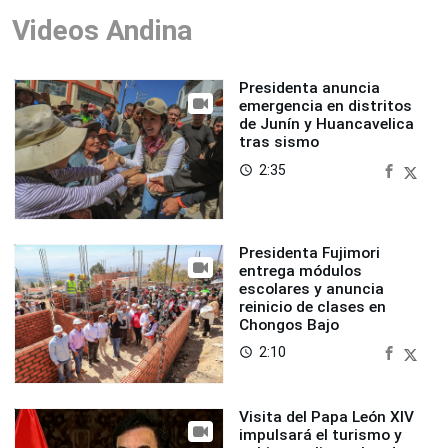
Videos Andina
Presidenta anuncia
emergencia en distritos
de Junín y Huancavelica
tras sismo
2:35
access_time
Presidenta Fujimori
entrega módulos
escolares y anuncia
reinicio de clases en
Chongos Bajo
2:10
access_time
Visita del Papa León XIV
impulsará el turismo y