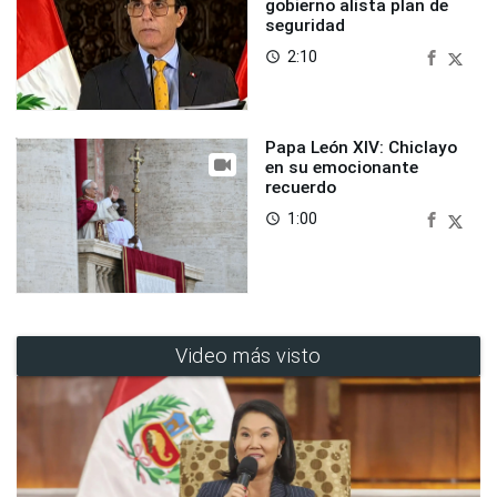
gobierno alista plan de
seguridad
2:10
access_time
Papa León XIV: Chiclayo
en su emocionante
recuerdo
1:00
access_time
Video más visto