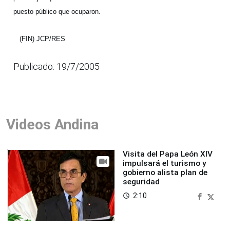
puesto público que ocuparon.
(FIN) JCP/RES
Publicado: 19/7/2005
Videos Andina
Visita del Papa León XIV
impulsará el turismo y
gobierno alista plan de
seguridad
2:10
access_time