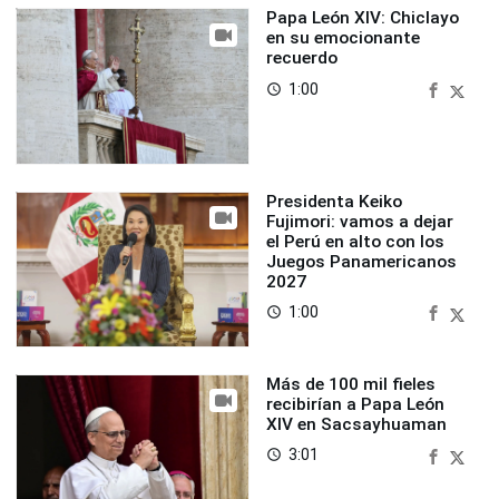
Papa León XIV: Chiclayo
en su emocionante
recuerdo
1:00
access_time
Presidenta Keiko
Fujimori: vamos a dejar
el Perú en alto con los
Juegos Panamericanos
2027
1:00
access_time
Más de 100 mil fieles
recibirían a Papa León
XIV en Sacsayhuaman
3:01
access_time