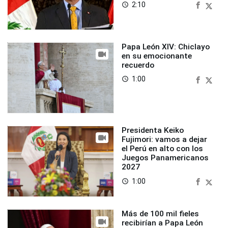
2:10
access_time
Papa León XIV: Chiclayo
en su emocionante
recuerdo
1:00
access_time
Presidenta Keiko
Fujimori: vamos a dejar
el Perú en alto con los
Juegos Panamericanos
2027
1:00
access_time
Más de 100 mil fieles
recibirían a Papa León