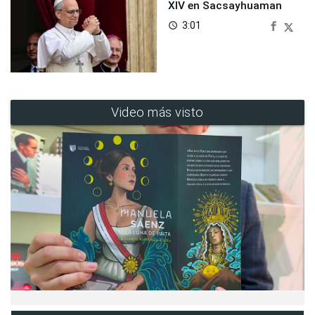
XIV en Sacsayhuaman
3:01
access_time
Video más visto