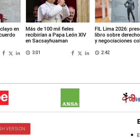
clayo en
Más de 100 mil fieles
FIL Lima 2026: pre
cuerdo
recibirían a Papa León XIV
libro sobre derecho
en Sacsayhuaman
y negociaciones co
3:01
2:42
access_time
access_time
SH VERSION
E