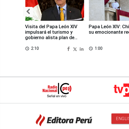
Visita del Papa León XIV
Papa León XIV: Chi
impulsará el turismo y
su emocionante re
gobierno alista plan de
seguridad
2:10
1:00
access_time
access_time
ENGLI