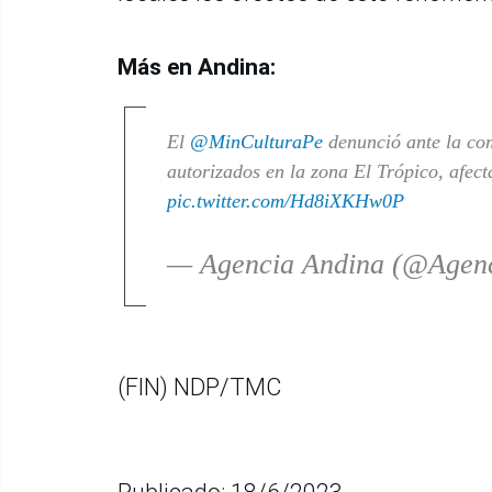
Más en Andina:
El
@MinCulturaPe
denunció ante la co
autorizados en la zona El Trópico, afec
pic.twitter.com/Hd8iXKHw0P
— Agencia Andina (@Agen
(FIN) NDP/TMC