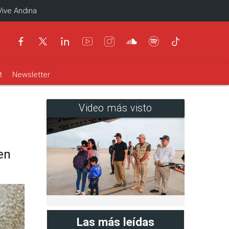
Vive Andina
t
Newsletter
Video más visto
en
Las más leídas