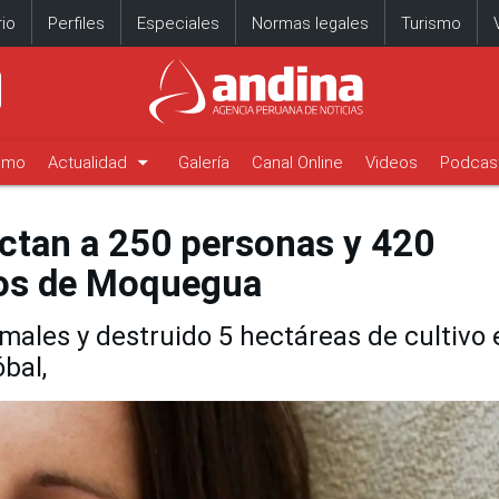
io
Perfiles
Especiales
Normas legales
Turismo
arrow_drop_down
timo
Actualidad
Galería
Canal Online
Videos
Podcas
ctan a 250 personas y 420
tos de Moquegua
ales y destruido 5 hectáreas de cultivo 
bal,