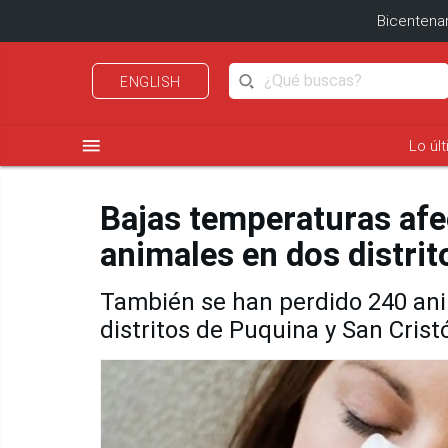
Bicentenar
ENGLISH
menu
Lo úl
Bajas temperaturas afe
animales en dos distri
También se han perdido 240 anim
distritos de Puquina y San Cristó