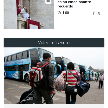
en su emocionante
recuerdo
1:00
access_time
Video más visto