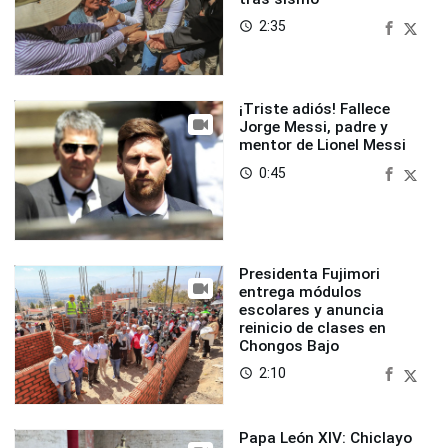
2:35
access_time
¡Triste adiós! Fallece
Jorge Messi, padre y
mentor de Lionel Messi
0:45
access_time
Presidenta Fujimori
entrega módulos
escolares y anuncia
reinicio de clases en
Chongos Bajo
2:10
access_time
Papa León XIV: Chiclayo