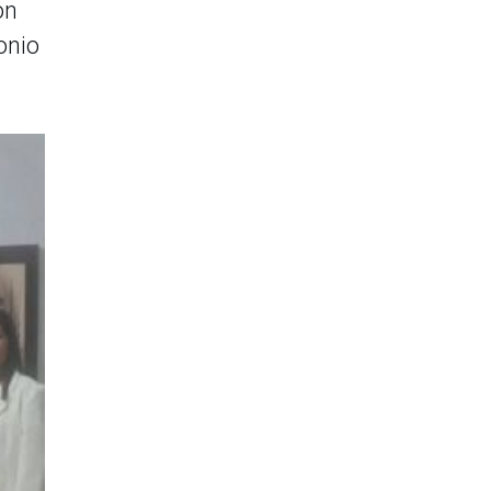
on
onio