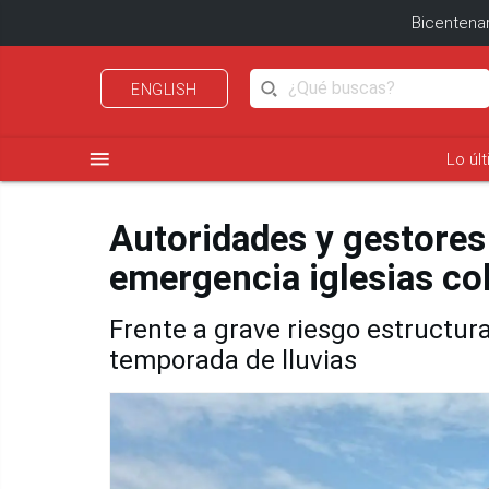
Bicentenar
ENGLISH
menu
Lo úl
Autoridades y gestores 
emergencia iglesias co
Frente a grave riesgo estructura
temporada de lluvias