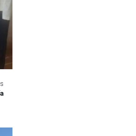
as
ía