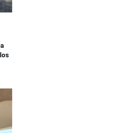
la
los