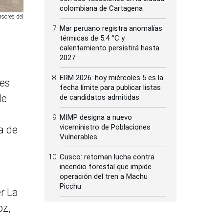
colombiana de Cartagena
nsores del
Mar peruano registra anomalías
térmicas de 5.4 °C y
calentamiento persistirá hasta
2027
ERM 2026: hoy miércoles 5 es la
tes
fecha límite para publicar listas
de
de candidatos admitidas
MIMP designa a nuevo
viceministro de Poblaciones
a de
Vulnerables
Cusco: retoman lucha contra
incendio forestal que impide
operación del tren a Machu
Picchu
r La
oz,