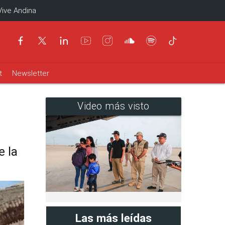
Vive Andina
t
Newsletter
Video más visto
e la
Las más leídas