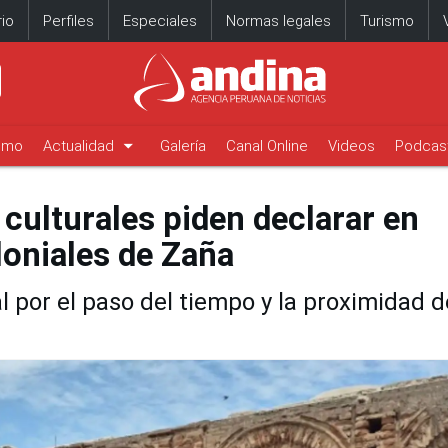
io
Perfiles
Especiales
Normas legales
Turismo
arrow_drop_down
timo
Actualidad
Galería
Canal Online
Videos
Podcas
culturales piden declarar en
loniales de Zaña
l por el paso del tiempo y la proximidad d