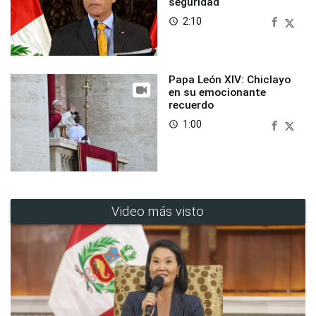
seguridad
2:10
access_time
Papa León XIV: Chiclayo
en su emocionante
recuerdo
1:00
access_time
Video más visto