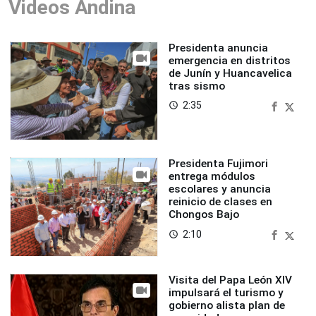
Videos Andina
Presidenta anuncia
emergencia en distritos
de Junín y Huancavelica
tras sismo
2:35
access_time
Presidenta Fujimori
entrega módulos
escolares y anuncia
reinicio de clases en
Chongos Bajo
2:10
access_time
Visita del Papa León XIV
impulsará el turismo y
gobierno alista plan de