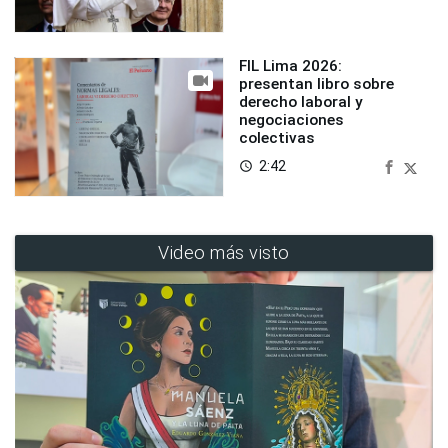
FIL Lima 2026:
presentan libro sobre
derecho laboral y
negociaciones
colectivas
2:42
access_time
Video más visto