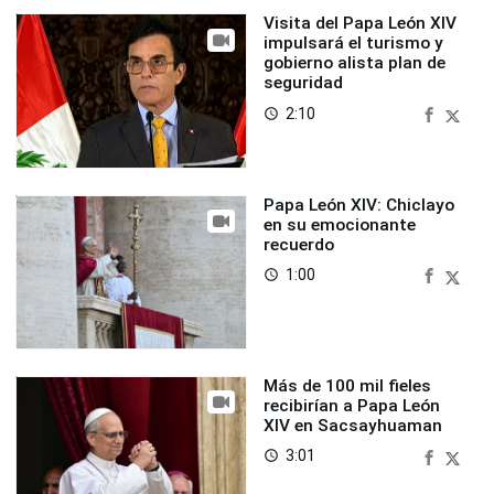
Visita del Papa León XIV
impulsará el turismo y
gobierno alista plan de
seguridad
2:10
access_time
Papa León XIV: Chiclayo
en su emocionante
recuerdo
1:00
access_time
Más de 100 mil fieles
recibirían a Papa León
XIV en Sacsayhuaman
3:01
access_time