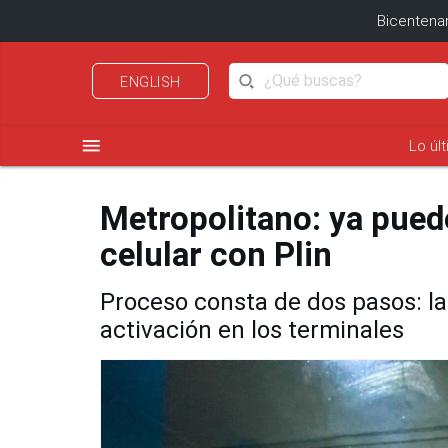
Bicentenar
ENGLISH
menu
Lo úl
Metropolitano: ya puede
celular con Plin
Proceso consta de dos pasos: la 
activación en los terminales