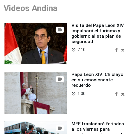
Videos Andina
Visita del Papa León XIV
impulsará el turismo y
gobierno alista plan de
seguridad
2:10
access_time
Papa León XIV: Chiclayo
en su emocionante
recuerdo
1:00
access_time
MEF trasladará feriados
a los viernes para