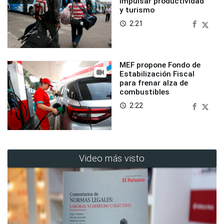
impulsar productividad
y turismo
2:21
access_time
MEF propone Fondo de
Estabilización Fiscal
para frenar alza de
combustibles
2:22
access_time
Video más visto