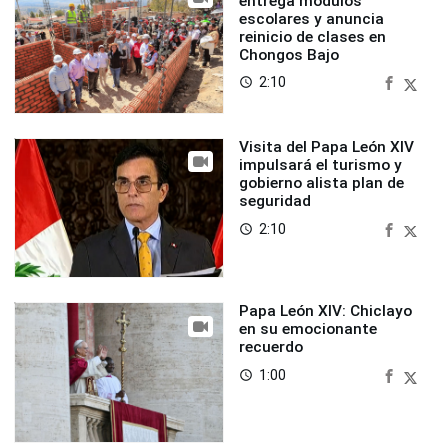
entrega módulos
escolares y anuncia
reinicio de clases en
Chongos Bajo
2:10
access_time
Visita del Papa León XIV
impulsará el turismo y
gobierno alista plan de
seguridad
2:10
access_time
Papa León XIV: Chiclayo
en su emocionante
recuerdo
1:00
access_time