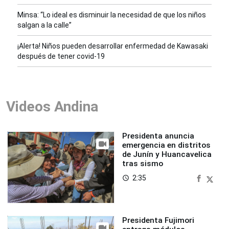
Minsa: “Lo ideal es disminuir la necesidad de que los niños
salgan a la calle”
¡Alerta! Niños pueden desarrollar enfermedad de Kawasaki
después de tener covid-19
Videos Andina
Presidenta anuncia
emergencia en distritos
de Junín y Huancavelica
tras sismo
2:35
access_time
Presidenta Fujimori