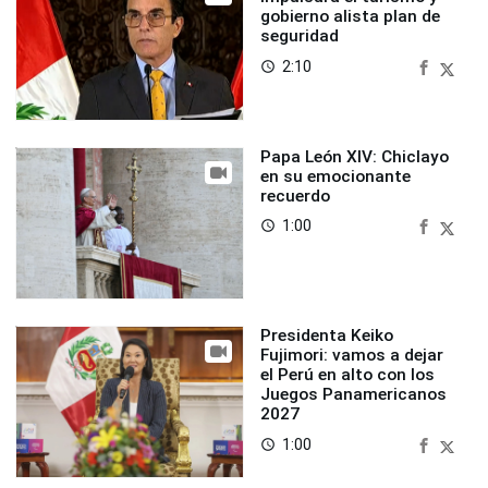
gobierno alista plan de
seguridad
2:10
access_time
Papa León XIV: Chiclayo
en su emocionante
recuerdo
1:00
access_time
Presidenta Keiko
Fujimori: vamos a dejar
el Perú en alto con los
Juegos Panamericanos
2027
1:00
access_time