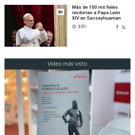
Más de 100 mil fieles
recibirían a Papa León
XIV en Sacsayhuaman
3:01
access_time
Video más visto