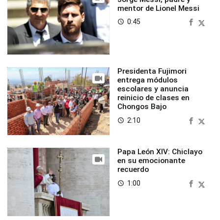
mentor de Lionel Messi
0:45
access_time
Presidenta Fujimori
entrega módulos
escolares y anuncia
reinicio de clases en
Chongos Bajo
2:10
access_time
Papa León XIV: Chiclayo
en su emocionante
recuerdo
1:00
access_time