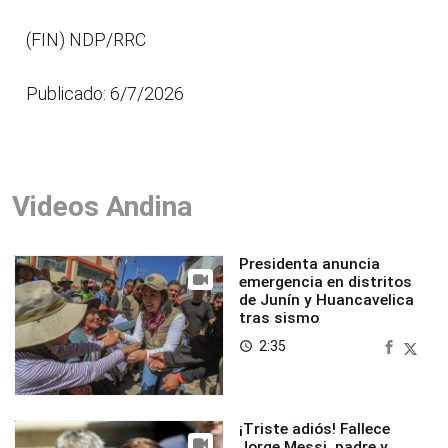
(FIN) NDP/RRC
Publicado: 6/7/2026
Videos Andina
Presidenta anuncia
emergencia en distritos
de Junín y Huancavelica
tras sismo
2:35
access_time
¡Triste adiós! Fallece
Jorge Messi, padre y