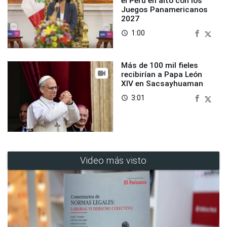
el Perú en alto con los
Juegos Panamericanos
2027
1:00
access_time
Más de 100 mil fieles
recibirían a Papa León
XIV en Sacsayhuaman
3:01
access_time
Video más visto