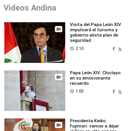
Videos Andina
Visita del Papa León XIV
impulsará el turismo y
gobierno alista plan de
seguridad
2:10
access_time
Papa León XIV: Chiclayo
en su emocionante
recuerdo
1:00
access_time
Presidenta Keiko
Fujimori: vamos a dejar