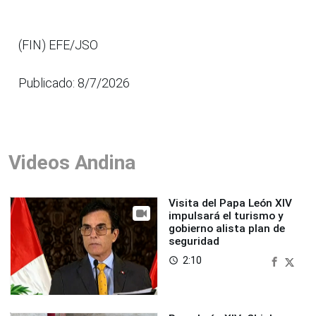
(FIN) EFE/JSO
Publicado: 8/7/2026
Videos Andina
Visita del Papa León XIV
impulsará el turismo y
gobierno alista plan de
seguridad
2:10
access_time