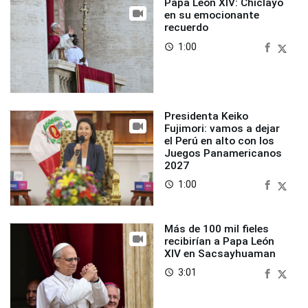
Papa León XIV: Chiclayo
en su emocionante
recuerdo
1:00
access_time
Presidenta Keiko
Fujimori: vamos a dejar
el Perú en alto con los
Juegos Panamericanos
2027
1:00
access_time
Más de 100 mil fieles
recibirían a Papa León
XIV en Sacsayhuaman
3:01
access_time