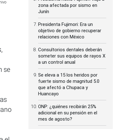
hivo
zona afectada por sismo en
Junín
Presidenta Fujimori: Era un
objetivo de gobierno recuperar
relaciones con México
,
Consultorios dentales deberán
someter sus equipos de rayos X
a un control anual
n se
Se eleva a 15 los heridos por
fuerte sismo de magnitud 5.0
que afectó a Chupaca y
Huancayo
tas
ONP: ¿quiénes recibirán 25%
mano
adicional en su pensión en el
mes de agosto?
a el