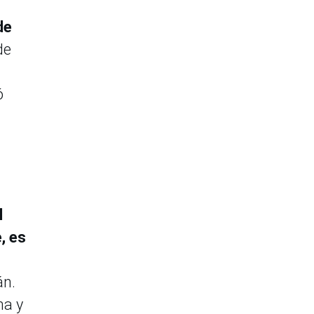
de
de
ó
l
, es
án.
ma y