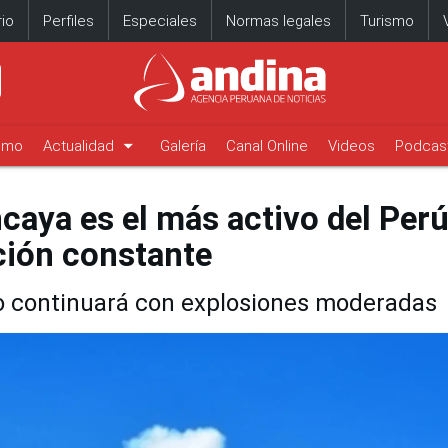
io
Perfiles
Especiales
Normas legales
Turismo
arrow_drop_down
timo
Actualidad
Galería
Canal Online
Videos
Podcas
caya es el más activo del Perú
ción constante
o continuará con explosiones moderadas