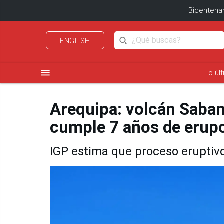
Bicentenar
ENGLISH
menu
Lo úl
Arequipa: volcán Saban
cumple 7 años de erup
IGP estima que proceso eruptiv