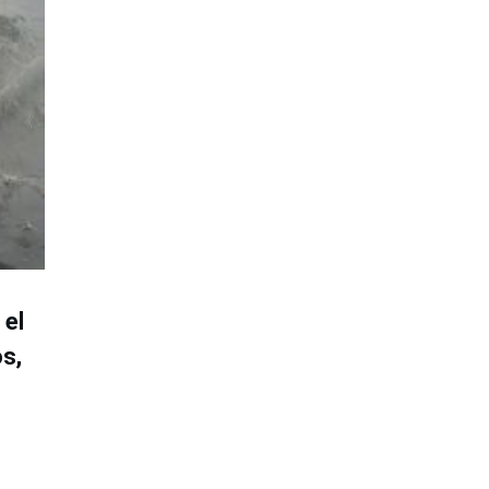
e
el
s,