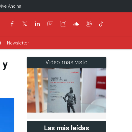
Vive Andina
t
Newsletter
 y
Video más visto
Las más leídas