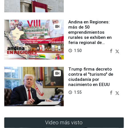
Andina en Regiones:
más de 50
emprendimientos
rurales se exhiben en
feria regional de
Foncodes
1:50
access_time
Trump firma decreto
contra el "turismo" de
ciudadanía por
nacimiento en EEUU
1:55
access_time
Video más visto