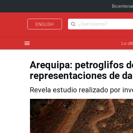
Bicentenar
ENGLISH
menu
Lo úl
Arequipa: petroglifos 
representaciones de da
Revela estudio realizado por in