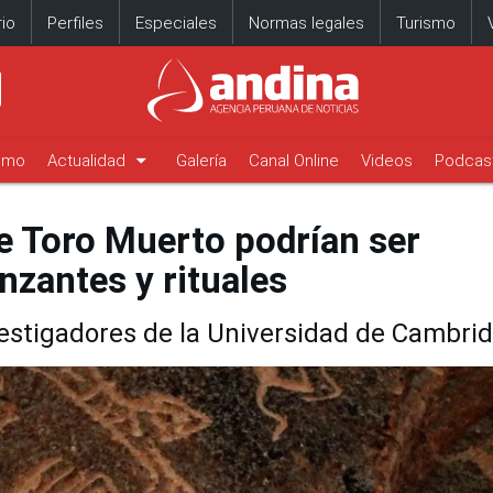
io
Perfiles
Especiales
Normas legales
Turismo
arrow_drop_down
timo
Actualidad
Galería
Canal Online
Videos
Podcas
de Toro Muerto podrían ser
nzantes y rituales
vestigadores de la Universidad de Cambri