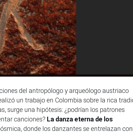
aciones del antropólogo y arqueólogo austriaco
ealizó un trabajo en Colombia sobre la rica tradi
s, surge una hipótesis: ¿podrían los patrones
entar canciones?
La danza eterna de los
cósmica, donde los danzantes se entrelazan con