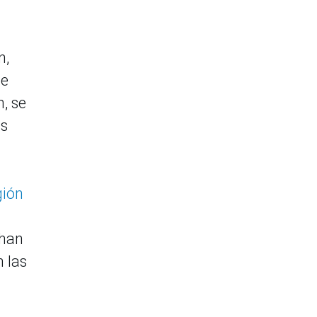
n,
de
, se
as
gión
 han
 las