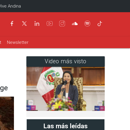
Vive Andina
t
Newsletter
Video más visto
dge
Las más leídas