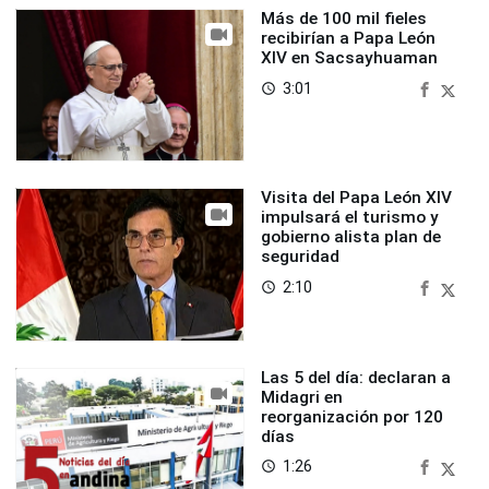
Más de 100 mil fieles
recibirían a Papa León
XIV en Sacsayhuaman
3:01
access_time
Visita del Papa León XIV
impulsará el turismo y
gobierno alista plan de
seguridad
2:10
access_time
Las 5 del día: declaran a
Midagri en
reorganización por 120
días
1:26
access_time