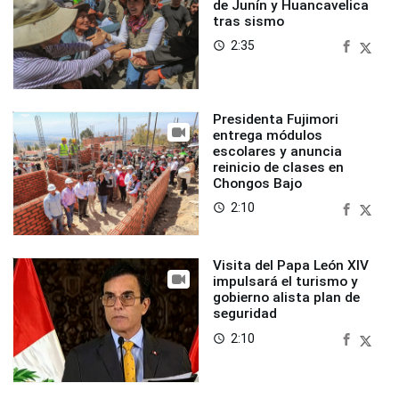
de Junín y Huancavelica
tras sismo
2:35
access_time
Presidenta Fujimori
entrega módulos
escolares y anuncia
reinicio de clases en
Chongos Bajo
2:10
access_time
Visita del Papa León XIV
impulsará el turismo y
gobierno alista plan de
seguridad
2:10
access_time