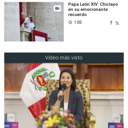
Papa León XIV: Chiclayo
en su emocionante
recuerdo
1:00
access_time
Video más visto