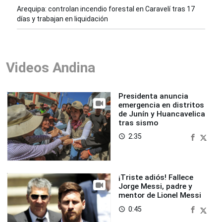
Arequipa: controlan incendio forestal en Caravelí tras 17
días y trabajan en liquidación
Videos Andina
Presidenta anuncia
emergencia en distritos
de Junín y Huancavelica
tras sismo
2:35
access_time
¡Triste adiós! Fallece
Jorge Messi, padre y
mentor de Lionel Messi
0:45
access_time