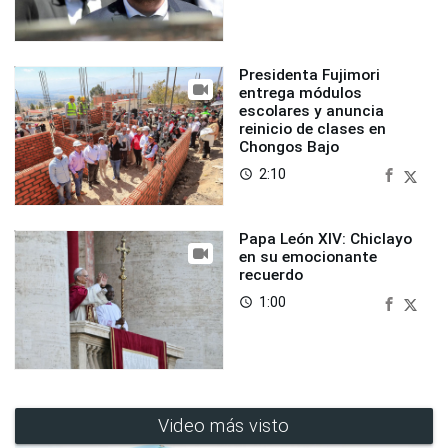
Presidenta Fujimori
entrega módulos
escolares y anuncia
reinicio de clases en
Chongos Bajo
2:10
access_time
Papa León XIV: Chiclayo
en su emocionante
recuerdo
1:00
access_time
Video más visto