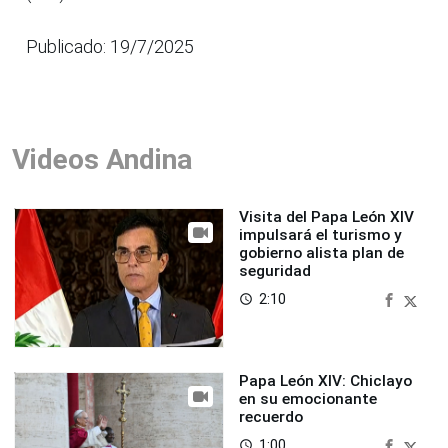
Publicado: 19/7/2025
Videos Andina
Visita del Papa León XIV
impulsará el turismo y
gobierno alista plan de
seguridad
2:10
access_time
Papa León XIV: Chiclayo
en su emocionante
recuerdo
1:00
access_time