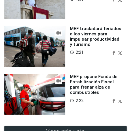
MEF trasladará feriados
a los viernes para
impulsar productividad
y turismo
2:21
access_time
MEF propone Fondo de
Estabilización Fiscal
para frenar alza de
combustibles
2:22
access_time