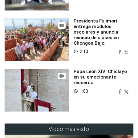
Presidenta Fujimori
entrega módulos
escolares y anuncia
reinicio de clases en
Chongos Bajo
2:10
access_time
Papa León XIV: Chiclayo
en su emocionante
recuerdo
1:00
access_time
Video más visto