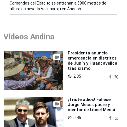
Comandos del Ejército se entrenan a 5900 metros de
altura en nevado Vallunaraju en Áncash
Videos Andina
Presidenta anuncia
emergencia en distritos
de Junín y Huancavelica
tras sismo
2:35
access_time
¡Triste adiós! Fallece
Jorge Messi, padre y
mentor de Lionel Messi
0:45
access_time