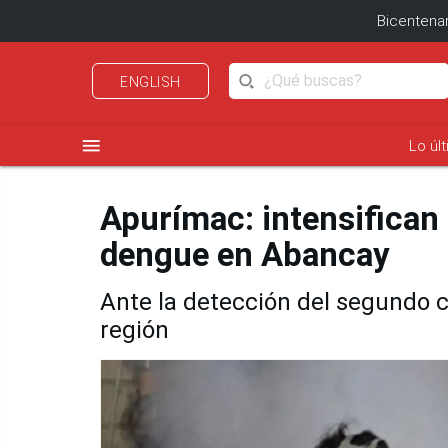
Bicentenar
ENGLISH
menu
Lo úl
Apurímac: intensifican 
dengue en Abancay
Ante la detección del segundo 
región