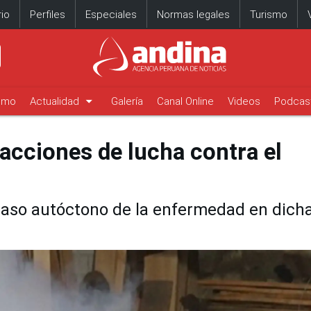
io
Perfiles
Especiales
Normas legales
Turismo
arrow_drop_down
timo
Actualidad
Galería
Canal Online
Videos
Podcas
acciones de lucha contra el
caso autóctono de la enfermedad en dich