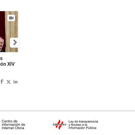
es
eón XIV