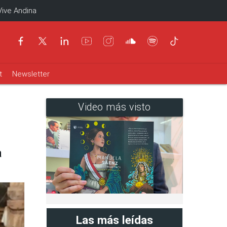
Vive Andina
t
Newsletter
Video más visto
a
Las más leídas