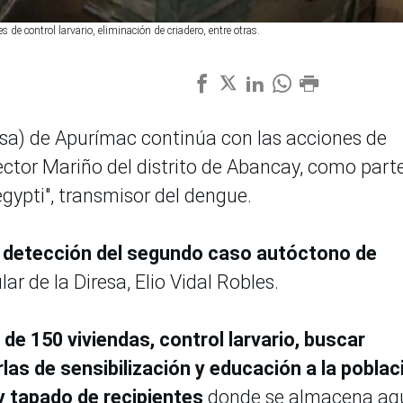
de control larvario, eliminación de criadero, entre otras.
esa) de Apurímac continúa con las acciones de
sector Mariño del distrito de Abancay, como part
gypti", transmisor del dengue.
a detección del segundo caso autóctono de
lar de la Diresa, Elio Vidal Robles.
de 150 viviendas, control larvario, buscar
las de sensibilización y educación a la poblac
 y tapado de recipientes
donde se almacena agu