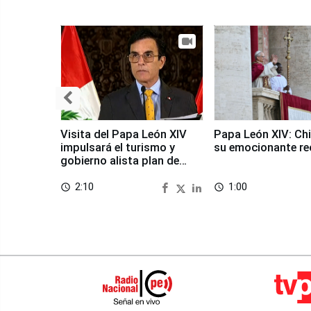
Visita del Papa León XIV
Papa León XIV: Chi
impulsará el turismo y
su emocionante re
gobierno alista plan de
seguridad
2:10
1:00
access_time
access_time