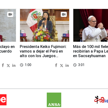
clayo en
Presidenta Keiko Fujimori:
Más de 100 mil fiel
cuerdo
vamos a dejar el Perú en
recibirían a Papa L
alto con los Juegos
en Sacsayhuaman
Panamericanos 2027
1:00
3:01
access_time
access_time