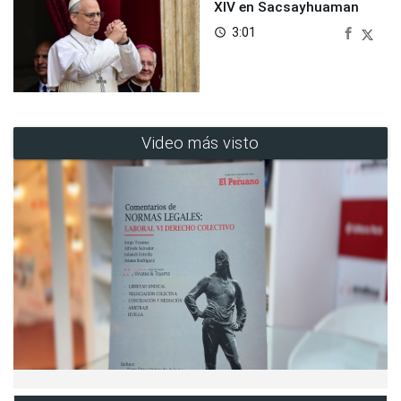
XIV en Sacsayhuaman
3:01
access_time
Video más visto