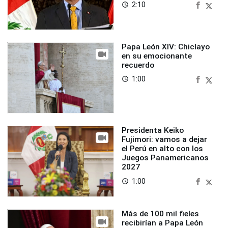
2:10
access_time
Papa León XIV: Chiclayo
en su emocionante
recuerdo
1:00
access_time
Presidenta Keiko
Fujimori: vamos a dejar
el Perú en alto con los
Juegos Panamericanos
2027
1:00
access_time
Más de 100 mil fieles
recibirían a Papa León