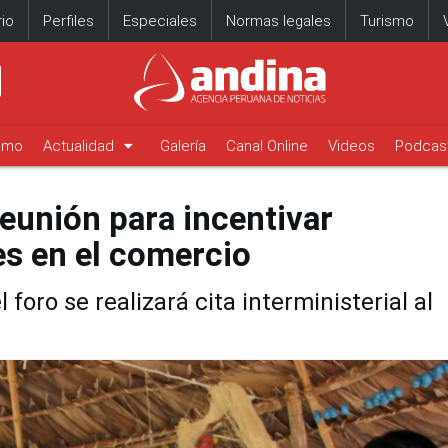
io
Perfiles
Especiales
Normas legales
Turismo
arrow_drop_down
timo
Actualidad
Galería
Canal Online
Videos
Podcas
unión para incentivar
es en el comercio
 foro se realizará cita interministerial al