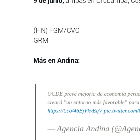
9 de junio;
ambas en Urubamba, Cu
(FIN) FGM/CVC
GRM
Más en Andina:
OCDE prevé mejoría de economía peruana
creará "un entorno más favorable" para 
https://t.co/4bEjVkvEqV
pic.twitter.com
— Agencia Andina (@Agen