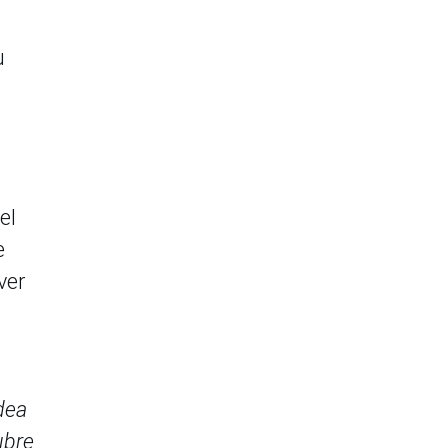
u
el
e
ver
dea
ubre