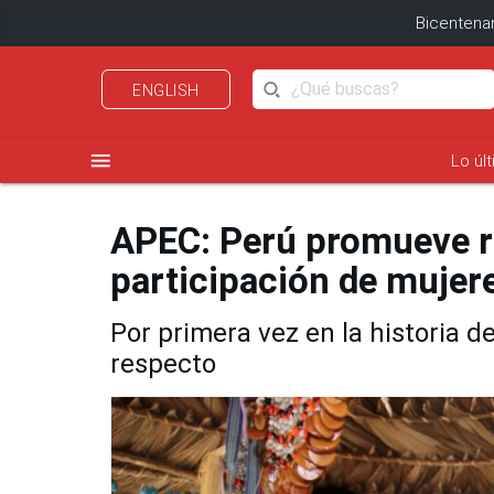
Bicentenar
ENGLISH
menu
Lo úl
APEC: Perú promueve re
participación de mujer
Por primera vez en la historia del
respecto