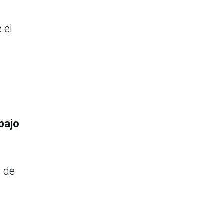
e
 el
bajo
o de