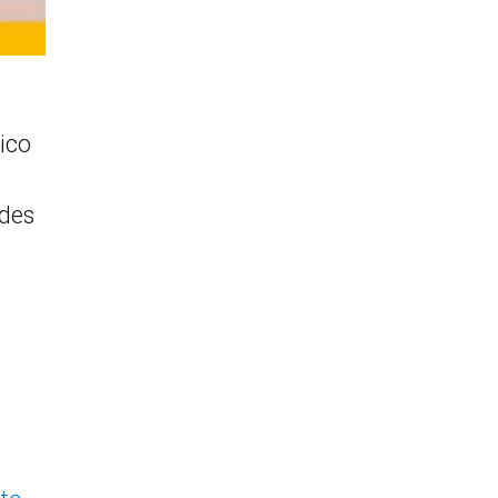
ico
ades