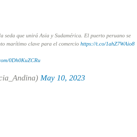
a seda que unirá Asia y Sudamérica. El puerto peruano se
nto marítimo clave para el comercio
https://t.co/1ahZ7WAio8
r.com/0Dh0KuZCRu
cia_Andina)
May 10, 2023