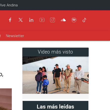
Vive Andina
t
Newsletter
Video más visto
o,
Las más leídas