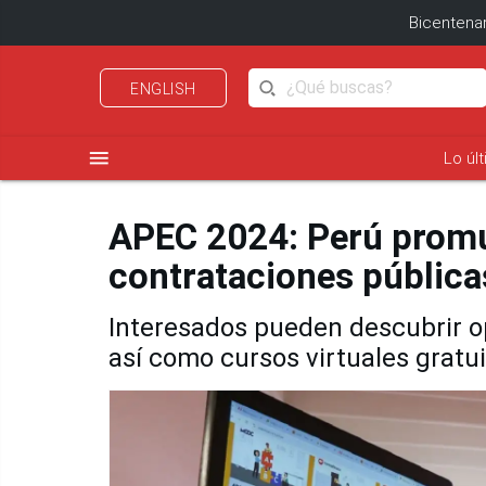
Bicentenar
ENGLISH
menu
Lo úl
APEC 2024: Perú promu
contrataciones pública
Interesados pueden descubrir op
así como cursos virtuales gratu