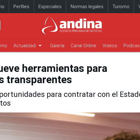
io
Perfiles
Especiales
Normas legales
Turismo
arrow_drop_down
timo
Actualidad
Galería
Canal Online
Videos
Podcas
eve herramientas para
s transparentes
ortunidades para contratar con el Estad
itos