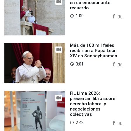
en su emocionante
recuerdo
1:00
access_time
Más de 100 mil fieles
recibirían a Papa León
XIV en Sacsayhuaman
3:01
access_time
FIL Lima 2026:
presentan libro sobre
derecho laboral y
negociaciones
colectivas
2:42
access_time