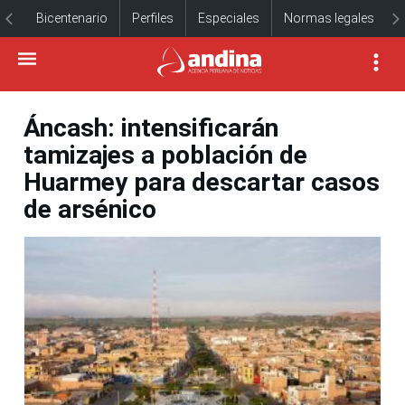
Bicentenario
Perfiles
Especiales
Normas legales
Áncash: intensificarán
tamizajes a población de
Huarmey para descartar casos
de arsénico