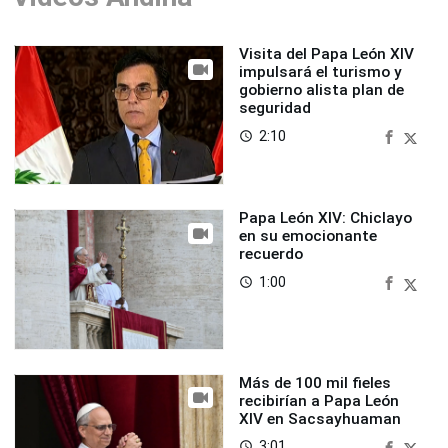
Visita del Papa León XIV
impulsará el turismo y
gobierno alista plan de
seguridad
2:10
access_time
Papa León XIV: Chiclayo
en su emocionante
recuerdo
1:00
access_time
Más de 100 mil fieles
recibirían a Papa León
XIV en Sacsayhuaman
3:01
access_time