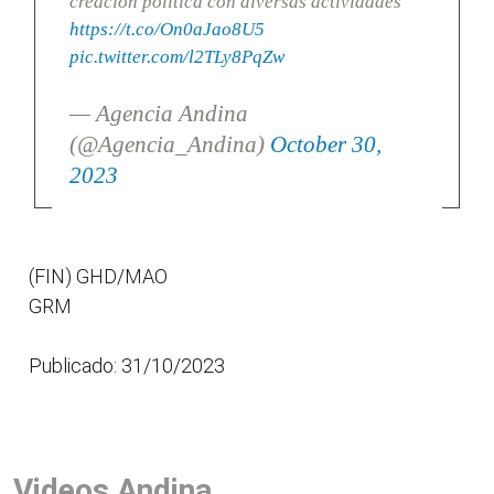
creación política con diversas actividades
https://t.co/On0aJao8U5
pic.twitter.com/l2TLy8PqZw
— Agencia Andina
(@Agencia_Andina)
October 30,
2023
(FIN) GHD/MAO
GRM
Publicado: 31/10/2023
Videos Andina