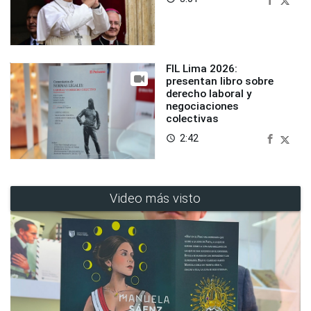
FIL Lima 2026:
presentan libro sobre
derecho laboral y
negociaciones
colectivas
2:42
access_time
Video más visto