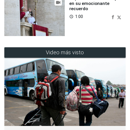
en su emocionante
recuerdo
1:00
access_time
Video más visto