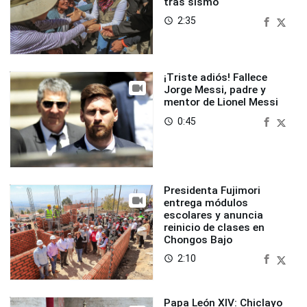
tras sismo
2:35
access_time
¡Triste adiós! Fallece
Jorge Messi, padre y
mentor de Lionel Messi
0:45
access_time
Presidenta Fujimori
entrega módulos
escolares y anuncia
reinicio de clases en
Chongos Bajo
2:10
access_time
Papa León XIV: Chiclayo