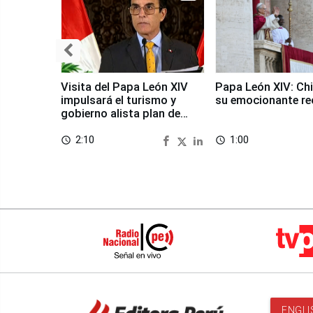
Visita del Papa León XIV
Papa León XIV: Chi
impulsará el turismo y
su emocionante re
gobierno alista plan de
seguridad
2:10
1:00
access_time
access_time
ENGLI