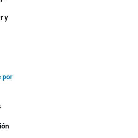
r y
 por
s
gión