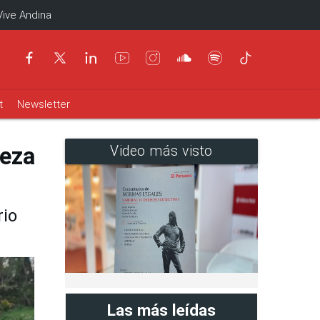
Vive Andina
t
Newsletter
leza
Video más visto
rio
Las más leídas