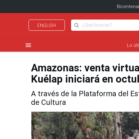
Bicentenar
ENGLISH
menu
Lo úl
Amazonas: venta virtual
Kuélap iniciará en octu
A través de la Plataforma del Es
de Cultura