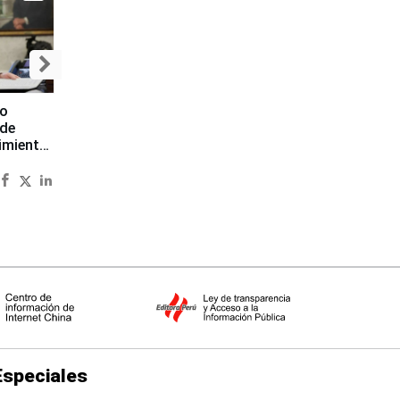
to
 de
imiento
Especiales