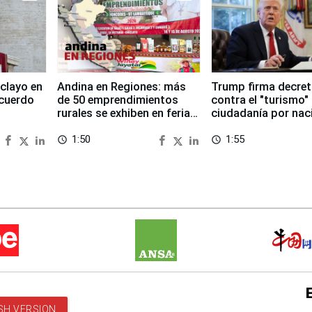
clayo en
Andina en Regiones: más
Trump firma decre
cuerdo
de 50 emprendimientos
contra el "turismo"
rurales se exhiben en feria
ciudadanía por nac
regional de Foncodes
en EEUU
1:50
1:55
access_time
access_time
SH VERSION