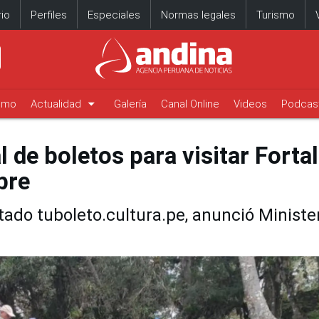
io
Perfiles
Especiales
Normas legales
Turismo
arrow_drop_down
timo
Actualidad
Galería
Canal Online
Videos
Podcas
 de boletos para visitar Forta
bre
tado tuboleto.cultura.pe, anunció Ministe