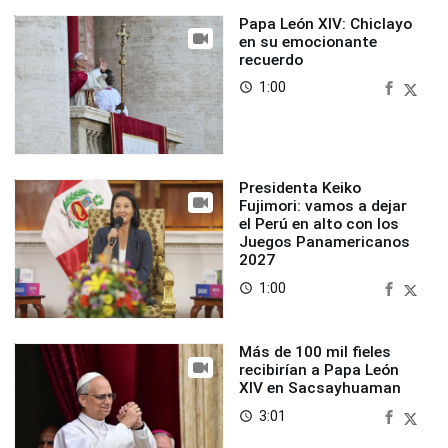
Papa León XIV: Chiclayo
en su emocionante
recuerdo
1:00
access_time
Presidenta Keiko
Fujimori: vamos a dejar
el Perú en alto con los
Juegos Panamericanos
2027
1:00
access_time
Más de 100 mil fieles
recibirían a Papa León
XIV en Sacsayhuaman
3:01
access_time