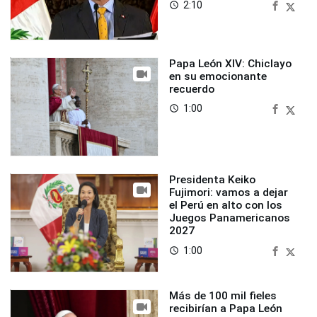
2:10
access_time
Papa León XIV: Chiclayo
en su emocionante
recuerdo
1:00
access_time
Presidenta Keiko
Fujimori: vamos a dejar
el Perú en alto con los
Juegos Panamericanos
2027
1:00
access_time
Más de 100 mil fieles
recibirían a Papa León