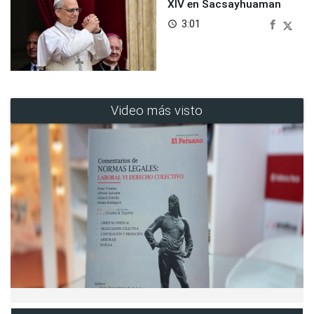
XIV en Sacsayhuaman
3:01
access_time
Video más visto